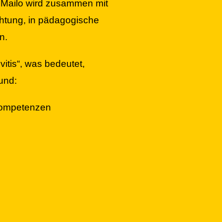
. Mailo wird zusammen mit
ichtung, in pädagogische
n.
vitis“, was bedeutet,
und:
 Kompetenzen